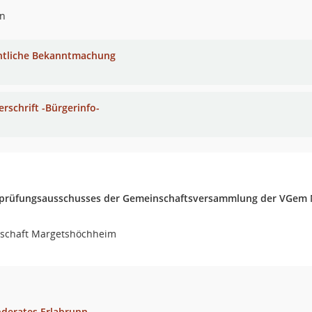
nn
ntliche Bekanntmachung
erschrift -Bürgerinfo-
nprüfungsausschusses der Gemeinschaftsversammlung der VGem
schaft Margetshöchheim
nderates Erlabrunn