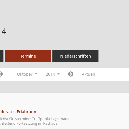
14
Termine
Niederschriften
Oktober
2014
Aktuell
nderates Erlabrunn
ächst Ortstermine: Treffpunkt Lagerhaus
chließend Fortsetzung im Rathaus