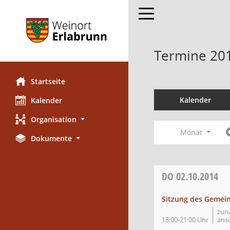
Toggle navigation
Termine 20
Startseite
Kalender
Kalender
Organisation
Monat
Dokumente
DO
02.10.2014
Sitzung des Gemei
zun
18:00-21:00 Uhr
ans