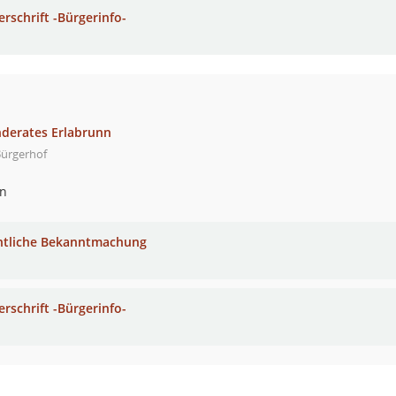
erschrift -Bürgerinfo-
nderates Erlabrunn
Bürgerhof
nn
ntliche Bekanntmachung
erschrift -Bürgerinfo-