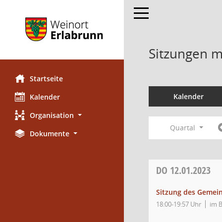
Toggle navigation
Sitzungen mi
Startseite
Kalender
Kalender
Organisation
Quartal
Dokumente
DO
12.01.2023
Sitzung des Gemei
18:00-19:57 Uhr
im 