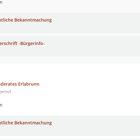
nn
ntliche Bekanntmachung
erschrift -Bürgerinfo-
nderates Erlabrunn
gerhof
nn
ntliche Bekanntmachung