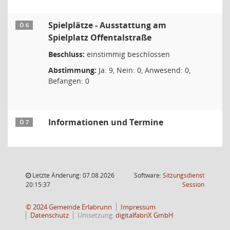
Spielplätze - Ausstattung am
Ö 6
Spielplatz Offentalstraße
Beschluss:
einstimmig beschlossen
Abstimmung:
Ja: 9, Nein: 0, Anwesend: 0,
Befangen: 0
Informationen und Termine
Ö 7
Letzte Änderung: 07.08.2026
Software:
Sitzungsdienst
(Wird in
20:15:37
Session
© 2024 Gemeinde Erlabrunn
Impressum
Datenschutz
Umsetzung:
digitalfabriX GmbH