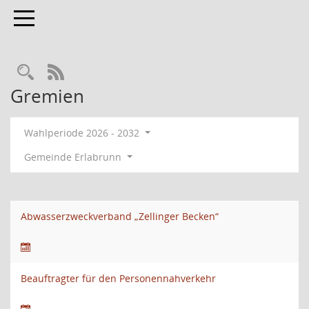
Toggle navigation
RSS-Feed
Gremien
Wahlperiode 2026 - 2032
Gemeinde Erlabrunn
Abwasserzweckverband „Zellinger Becken“
Beauftragter für den Personennahverkehr