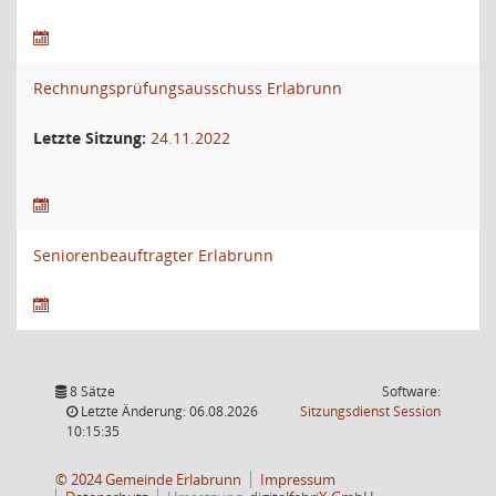
Rechnungsprüfungsausschuss Erlabrunn
Letzte Sitzung:
24.11.2022
Seniorenbeauftragter Erlabrunn
8 Sätze
Software:
(Wird in
Letzte Änderung: 06.08.2026
Sitzungsdienst
Session
10:15:35
© 2024 Gemeinde Erlabrunn
Impressum