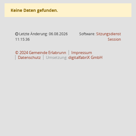
Keine Daten gefunden.
Letzte Änderung: 06.08.2026
Software:
Sitzungsdienst
(Wird in
11:15:36
Session
© 2024 Gemeinde Erlabrunn
Impressum
Datenschutz
Umsetzung:
digitalfabriX GmbH