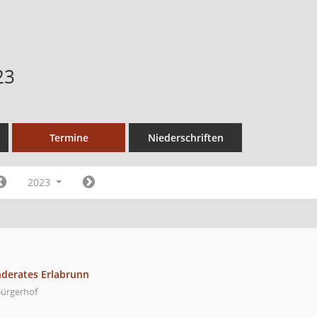
23
Termine
Niederschriften
2023
nderates Erlabrunn
Bürgerhof