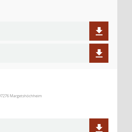
, 97276 Margetshöchheim