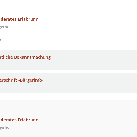
nderates Erlabrunn
gerhof
nn
ntliche Bekanntmachung
erschrift -Bürgerinfo-
nderates Erlabrunn
gerhof