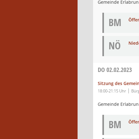
Gemeinde Erlabru
BM
Öffe
NÖ
Nied
DO
02.02.2023
Sitzung des Gemei
18:00-21:15 Uhr
Bür
Gemeinde Erlabru
BM
Öffe