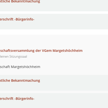
ntliche Bekanntmachung
erschrift -Bürgerinfo-
nschaftsversammlung der VGem Margetshöchheim
leinen Sitzungssaal
schaft Margetshöchheim
ntliche Bekanntmachung
erschrift -Bürgerinfo-