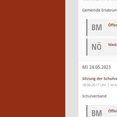
Gemeinde Erlabru
BM
Öffe
NÖ
Nied
MI
24.05.2023
Sitzung der Schul
18:00-20:17 Uhr
im 
Schulverband
BM
Öffe