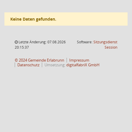
Keine Daten gefunden.
Letzte Änderung: 07.08.2026
Software:
Sitzungsdienst
(Wird in
20:15:37
Session
© 2024 Gemeinde Erlabrunn
Impressum
Datenschutz
Umsetzung:
digitalfabriX GmbH