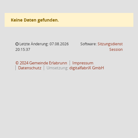
Keine Daten gefunden.
Letzte Änderung: 07.08.2026
Software:
Sitzungsdienst
(Wird in
20:15:37
Session
© 2024 Gemeinde Erlabrunn
Impressum
Datenschutz
Umsetzung:
digitalfabriX GmbH