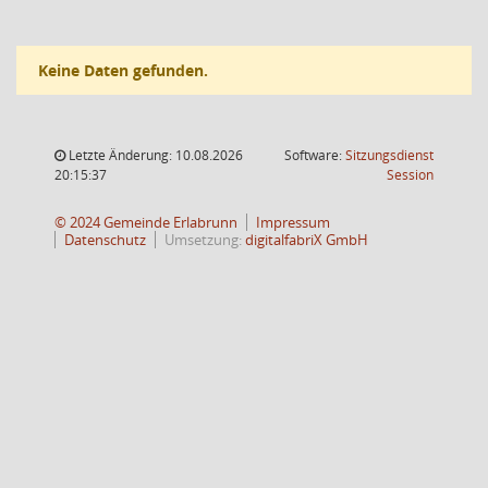
Keine Daten gefunden.
Letzte Änderung: 10.08.2026
Software:
Sitzungsdienst
(Wird in
20:15:37
Session
© 2024 Gemeinde Erlabrunn
Impressum
Datenschutz
Umsetzung:
digitalfabriX GmbH