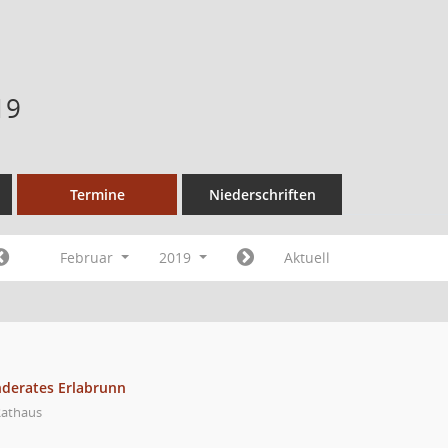
19
Termine
Niederschriften
Februar
2019
Aktuell
nderates Erlabrunn
Rathaus