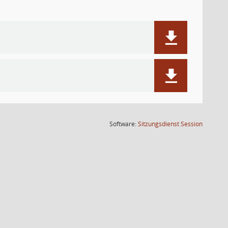
(Wird in
Software:
Sitzungsdienst
Session