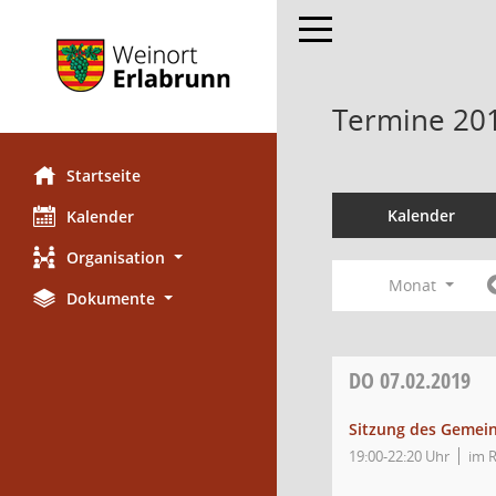
Toggle navigation
Termine 20
Startseite
Kalender
Kalender
Organisation
Monat
Dokumente
DO
07.02.2019
Sitzung des Gemei
19:00-22:20 Uhr
im 