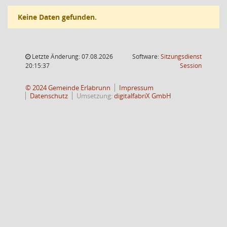
Keine Daten gefunden.
Letzte Änderung: 07.08.2026
Software:
Sitzungsdienst
(Wird in
20:15:37
Session
© 2024 Gemeinde Erlabrunn
Impressum
Datenschutz
Umsetzung:
digitalfabriX GmbH